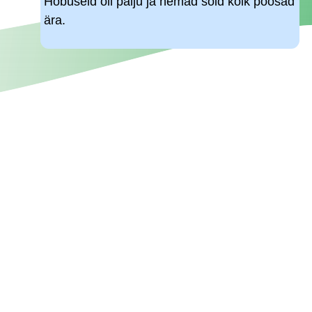
Hobuseid oli palju ja nemad sõid kõik põõsad
ära.
.