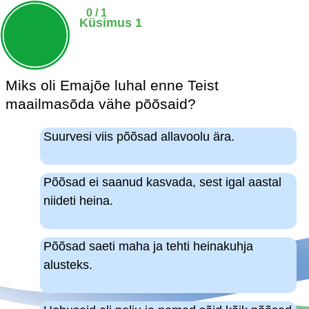
0 / 1
Küsimus 1
Miks oli Emajõe luhal enne Teist
maailmasõda vähe põõsaid?
Suurvesi viis põõsad allavoolu ära.
.
Põõsad ei saanud kasvada, sest igal aastal
niideti heina.
.
Põõsad saeti maha ja tehti heinakuhja
alusteks.
.