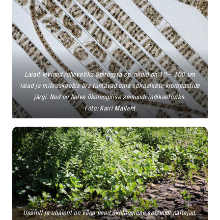
Laialt levinud rohevetika Spirogyra sp. niidid on 10—100 um
laiad ja mikroskoobis ära tuntavad oma spiraalsete kloropastide
järgi. Nad on halva ökoloogilise seisundi indikaatoriks.
Foto: Kairi Maileht
Ussilill ja ubaleht on väga head ökoloogilise seisundi näitajad.