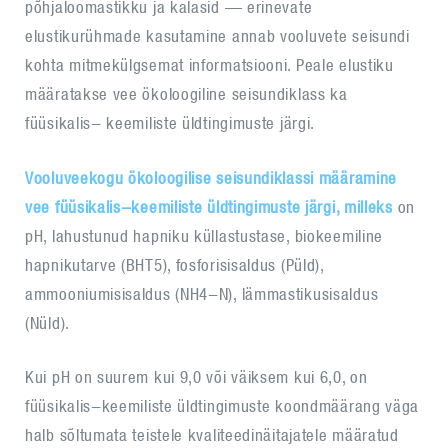
põhjaloomastikku ja kalasid — erinevate
elustikurühmade kasutamine annab vooluvete seisundi
kohta mitmekülgsemat informatsiooni. Peale elustiku
määratakse vee ökoloogiline seisundiklass ka
füüsikalis- keemiliste üldtingimuste järgi.
Vooluveekogu ökoloogilise seisundiklassi määramine
vee füüsikalis-keemiliste üldtingimuste järgi, milleks
on
pH, lahustunud hapniku küllastustase, biokeemiline
hapnikutarve (BHT5), fosforisisaldus (Püld),
ammooniumisisaldus (NH4-N), lämmastikusisaldus
(Nüld).
Kui pH on suurem kui 9,0 või väiksem kui 6,0, on
füüsikalis-keemiliste üldtingimuste koondmäärang väga
halb sõltumata teistele kvaliteedinäitajatele määratud