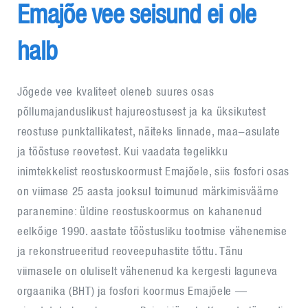
Emajõe vee seisund ei ole
halb
Jõgede vee kvaliteet oleneb suures osas
põllumajanduslikust hajureostusest ja ka üksikutest
reostuse punktallikatest, näiteks linnade, maa-asulate
ja tööstuse reovetest. Kui vaadata tegelikku
inimtekkelist reostuskoormust Emajõele, siis fosfori osas
on viimase 25 aasta jooksul toimunud märkimisväärne
paranemine: üldine reostuskoormus on kahanenud
eelkõige 1990. aastate tööstusliku tootmise vähenemise
ja rekonstrueeritud reoveepuhastite tõttu. Tänu
viimasele on oluliselt vähenenud ka kergesti laguneva
orgaanika (BHT) ja fosfori koormus Emajõele —