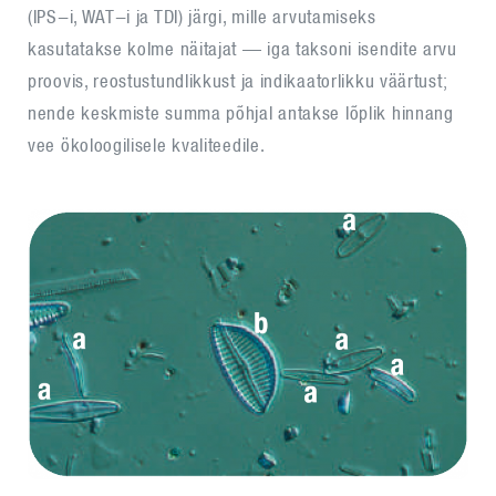
(IPS-i, WAT-i ja TDI) järgi, mille arvutamiseks
kasutatakse kolme näitajat — iga taksoni isendite arvu
proovis, reostustundlikkust ja indikaatorlikku väärtust;
nende keskmiste summa põhjal antakse lõplik hinnang
vee ökoloogilisele kvaliteedile.