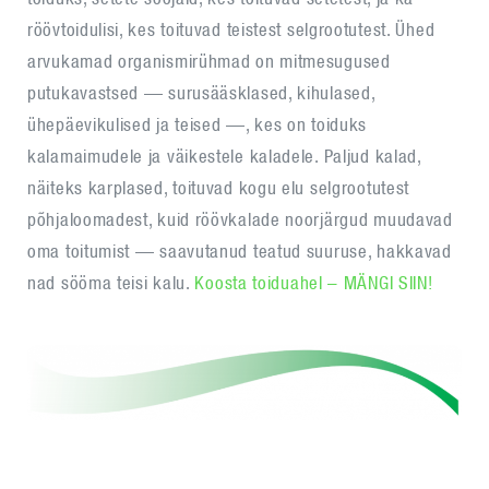
röövtoidulisi, kes toituvad teistest selgrootutest. Ühed
arvukamad organismirühmad on mitmesugused
putukavastsed — surusääsklased, kihulased,
ühepäevikulised ja teised —, kes on toiduks
kalamaimudele ja väikestele kaladele. Paljud kalad,
näiteks karplased, toituvad kogu elu selgrootutest
põhjaloomadest, kuid röövkalade noorjärgud muudavad
oma toitumist — saavutanud teatud suuruse, hakkavad
nad sööma teisi kalu.
Koosta toiduahel – MÄNGI SIIN!