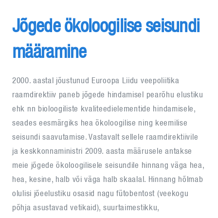
Jõgede ökoloogilise seisundi
määramine
2000. aastal jõustunud Euroopa Liidu veepoliitika
raamdirektiiv paneb jõgede hindamisel pearõhu elustiku
ehk nn bioloogiliste kvaliteedielementide hindamisele,
seades eesmärgiks hea ökoloogilise ning keemilise
seisundi saavutamise. Vastavalt sellele raamdirektiivile
ja keskkonnaministri 2009. aasta määrusele antakse
meie jõgede ökoloogilisele seisundile hinnang väga hea,
hea, kesine, halb või väga halb skaalal. Hinnang hõlmab
olulisi jõeelustiku osasid nagu fütobentost (veekogu
põhja asustavad vetikaid), suurtaimestikku,