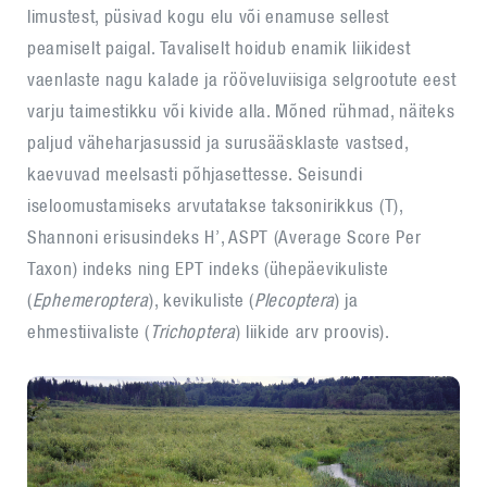
limustest, püsivad kogu elu või enamuse sellest
peamiselt paigal. Tavaliselt hoidub enamik liikidest
vaenlaste nagu kalade ja rööveluviisiga selgrootute eest
varju taimestikku või kivide alla. Mõned rühmad, näiteks
paljud väheharjasussid ja surusääsklaste vastsed,
kaevuvad meelsasti põhjasettesse. Seisundi
iseloomustamiseks arvutatakse taksonirikkus (T),
Shannoni erisusindeks H’, ASPT (Average Score Per
Taxon) indeks ning EPT indeks (ühepäevikuliste
(
Ephemeroptera
), kevikuliste (
Plecoptera
) ja
ehmestiivaliste (
Trichoptera
) liikide arv proovis).