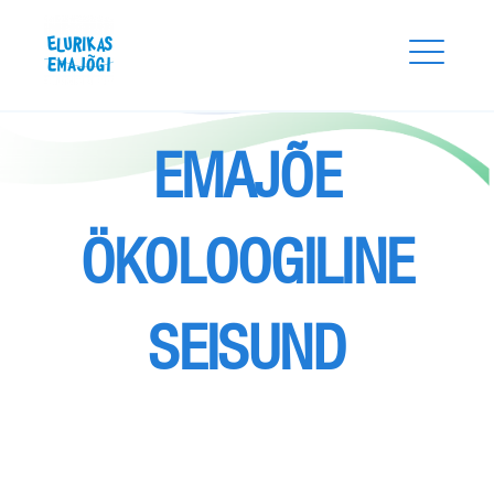
Skip
Elurikas Emajõgi
to
content
EMAJÕE
ÖKOLOOGILINE
SEISUND
Search
for:
SEARCH