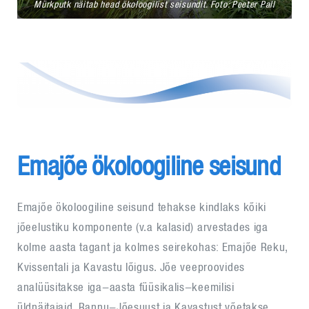
Mürkputk näitab head ökoloogilist seisundit. Foto: Peeter Pall
Emajõe ökoloogiline seisund
Emajõe ökoloogiline seisund tehakse kindlaks kõiki
jõeelustiku komponente (v.a kalasid) arvestades iga
kolme aasta tagant ja kolmes seirekohas: Emajõe Reku,
Kvissentali ja Kavastu lõigus. Jõe veeproovides
analüüsitakse iga-aasta füüsikalis-keemilisi
üldnäitajaid. Rannu-Jõesuust ja Kavastust võetakse