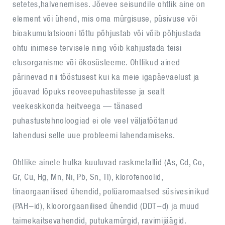
setetes,halvenemises. Jõevee seisundile ohtlik aine on
element või ühend, mis oma mürgisuse, püsivuse või
bioakumulatsiooni tõttu põhjustab või võib põhjustada
ohtu inimese tervisele ning võib kahjustada teisi
elusorganisme või ökosüsteeme. Ohtlikud ained
pärinevad nii tööstusest kui ka meie igapäevaelust ja
jõuavad lõpuks reoveepuhastitesse ja sealt
veekeskkonda heitveega — tänased
puhastustehnoloogiad ei ole veel väljatöötanud
lahendusi selle uue probleemi lahendamiseks.
Ohtlike ainete hulka kuuluvad raskmetallid (As, Cd, Co,
Gr, Cu, Hg, Mn, Ni, Pb, Sn, TI), klorofenoolid,
tinaorgaanilised ühendid, polüaromaatsed süsivesinikud
(PAH-id), kloororgaanilised ühendid (DDT-d) ja muud
taimekaitsevahendid, putukamürgid, ravimijäägid.