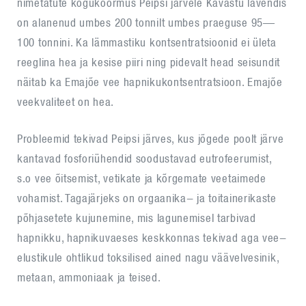
nimetatute kogukoormus Peipsi järvele Kavastu lävendis
on alanenud umbes 200 tonnilt umbes praeguse 95—
100 tonnini. Ka lämmastiku kontsentratsioonid ei ületa
reeglina hea ja kesise piiri ning pidevalt head seisundit
näitab ka Emajõe vee hapnikukontsentratsioon. Emajõe
veekvaliteet on hea.
Probleemid tekivad Peipsi järves, kus jõgede poolt järve
kantavad fosforiühendid soodustavad eutrofeerumist,
s.o vee õitsemist, vetikate ja kõrgemate veetaimede
vohamist. Tagajärjeks on orgaanika- ja toitainerikaste
põhjasetete kujunemine, mis lagunemisel tarbivad
hapnikku, hapnikuvaeses keskkonnas tekivad aga vee-
elustikule ohtlikud toksilised ained nagu väävelvesinik,
metaan, ammoniaak ja teised.