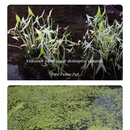
Kõõlusleht näitab kesist ökoloogilist seisundit.
Foto: Peeter Pall