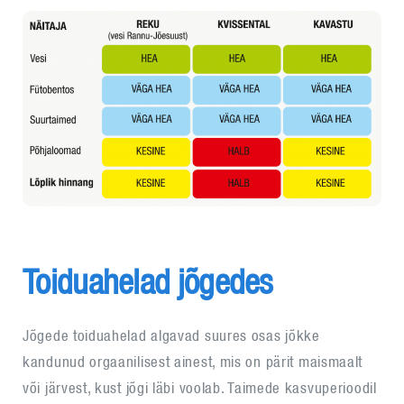
Toiduahelad jõgedes
Jõgede toiduahelad algavad suures osas jõkke
kandunud orgaanilisest ainest, mis on pärit maismaalt
või järvest, kust jõgi läbi voolab. Taimede kasvuperioodil