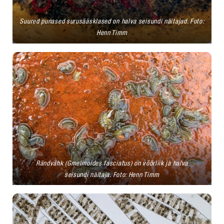
Suured punased surusääsklased on halva seisundi näitajad. Foto:
Henn Timm
Rändvähk (Gmelinoides fasciatus) on võõrliik ja halva
seisundi näitaja. Foto: Henn Timm