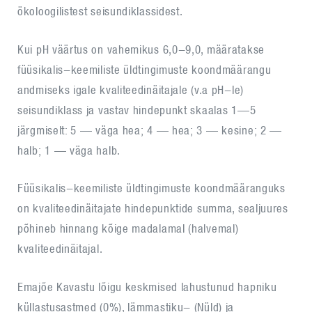
ökoloogilistest seisundiklassidest.
Kui pH väärtus on vahemikus 6,0-9,0, määratakse
füüsikalis-keemiliste üldtingimuste koondmäärangu
andmiseks igale kvaliteedinäitajale (v.a pH-le)
seisundiklass ja vastav hindepunkt skaalas 1—5
järgmiselt: 5 — väga hea; 4 — hea; 3 — kesine; 2 —
halb; 1 — väga halb.
Füüsikalis-keemiliste üldtingimuste koondmääranguks
on kvaliteedinäitajate hindepunktide summa, sealjuures
põhineb hinnang kõige madalamal (halvemal)
kvaliteedinäitajal.
Emajõe Kavastu lõigu keskmised lahustunud hapniku
küllastusastmed (0%), lämmastiku- (Nüld) ja