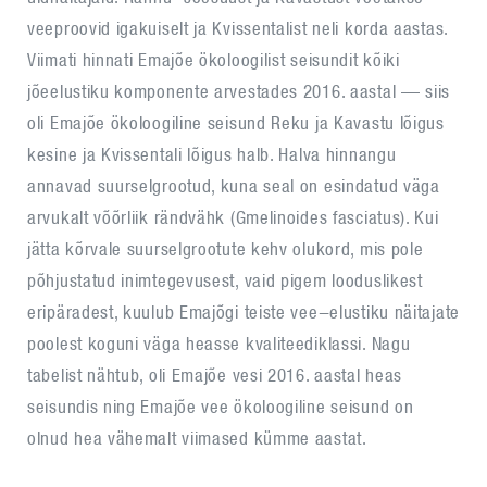
veeproovid igakuiselt ja Kvissentalist neli korda aastas.
Viimati hinnati Emajõe ökoloogilist seisundit kõiki
jõeelustiku komponente arvestades 2016. aastal — siis
oli Emajõe ökoloogiline seisund Reku ja Kavastu lõigus
kesine ja Kvissentali lõigus halb. Halva hinnangu
annavad suurselgrootud, kuna seal on esindatud väga
arvukalt võõrliik rändvähk (Gmelinoides fasciatus). Kui
jätta kõrvale suurselgrootute kehv olukord, mis pole
põhjustatud inimtegevusest, vaid pigem looduslikest
eripäradest, kuulub Emajõgi teiste vee-elustiku näitajate
poolest koguni väga heasse kvaliteediklassi. Nagu
tabelist nähtub, oli Emajõe vesi 2016. aastal heas
seisundis ning Emajõe vee ökoloogiline seisund on
olnud hea vähemalt viimased kümme aastat.