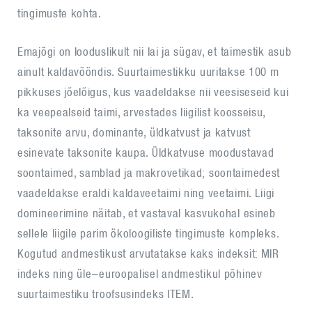
tingimuste kohta.
Emajõgi on looduslikult nii lai ja sügav, et taimestik asub
ainult kaldavööndis. Suurtaimestikku uuritakse 100 m
pikkuses jõelõigus, kus vaadeldakse nii veesiseseid kui
ka veepealseid taimi, arvestades liigilist koosseisu,
taksonite arvu, dominante, üldkatvust ja katvust
esinevate taksonite kaupa. Üldkatvuse moodustavad
soontaimed, samblad ja makrovetikad; soontaimedest
vaadeldakse eraldi kaldaveetaimi ning veetaimi. Liigi
domineerimine näitab, et vastaval kasvukohal esineb
sellele liigile parim ökoloogiliste tingimuste kompleks.
Kogutud andmestikust arvutatakse kaks indeksit: MIR
indeks ning üle-euroopalisel andmestikul põhinev
suurtaimestiku troofsusindeks ITEM.