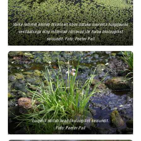
Väike lemmel esineb tavaliselt koos natuke suurema hulgijuurse
vesiläätsega ning mõlemad näitavad jõe halba ökoloogilist
seisundit. Foto: Peeter Pall
Luigelill näitab head ökoloogilist seisundit.
Foto: Peeter Pall