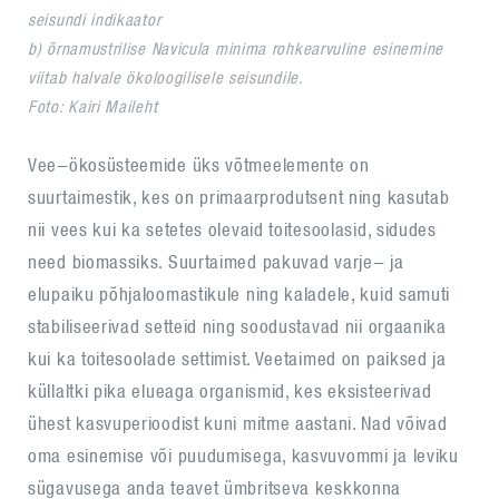
seisundi indikaator
b) õrnamustrilise Navicula minima rohkearvuline esinemine
viitab halvale ökoloogilisele seisundile.
Foto: Kairi Maileht
Vee-ökosüsteemide üks võtmeelemente on
suurtaimestik, kes on primaarprodutsent ning kasutab
nii vees kui ka setetes olevaid toitesoolasid, sidudes
need biomassiks. Suurtaimed pakuvad varje- ja
elupaiku põhjaloomastikule ning kaladele, kuid samuti
stabiliseerivad setteid ning soodustavad nii orgaanika
kui ka toitesoolade settimist. Veetaimed on paiksed ja
küllaltki pika elueaga organismid, kes eksisteerivad
ühest kasvuperioodist kuni mitme aastani. Nad võivad
oma esinemise või puudumisega, kasvuvommi ja leviku
sügavusega anda teavet ümbritseva keskkonna