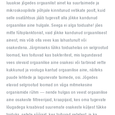
luuakse jõgedes orgaanilist ainet ka suurtaimede ja
mikroskoopiliste põhjale kinnitunud vetikate poolt, kuid
selle osatähtsus jääb tugevalt alla jõkke kandunud
orgaanilise aine hulgale. Seega ei alga toiduahe! jões
mitte fütoplanktonist, vaid jõkke kandunud orgaanilisest
ainest, mis võib olla vees kas lahustunult või
osakestena. Järgmiseks lüliks toiduahelas on selgrootud
loomad, kes toituvad kas bakteritest, mis lagundavad
vees olevaid orgaanilise aine osakesi või tarbivad vette
kukkunud ja vooluga kantud orgaanilise aine, näiteks
puude lehtede ja lagunevate taimede, osi. Jõgedes
elavad selgrootud loomad on väga mitmekesine
organismide rühm — nende hulgas on veest orgaanilise
aine osakeste filtreerijaid, kraapijaid, kes oma tugevate
lõugadega kraabivad suuremate osakeste küljest tükke
toiduks, setete sööjaid, kes toituvad setetest, ja ka