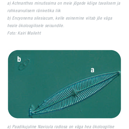
a) Achnanthes minutissima on meie jõgede kõige tavalisem ja
rohkearvulisem ränivetika liik
b) Encyonema silesiacum, kelle esinemine viitab jõe väga
heale ökoloogilisele seisundile.
Foto: Kairi Maileht
a) Paadikujuline Navicula radiosa on väga hea ökoloogilise