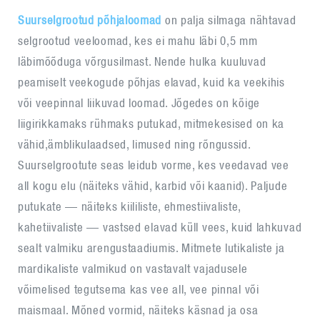
Suurselgrootud põhjaloomad
on palja silmaga nähtavad
selgrootud veeloomad, kes ei mahu läbi 0,5 mm
läbimõõduga võrgusilmast. Nende hulka kuuluvad
peamiselt veekogude põhjas elavad, kuid ka veekihis
või veepinnal liikuvad loomad. Jõgedes on kõige
liigirikkamaks rühmaks putukad, mitmekesised on ka
vähid,ämblikulaadsed, limused ning rõngussid.
Suurselgrootute seas leidub vorme, kes veedavad vee
all kogu elu (näiteks vähid, karbid või kaanid). Paljude
putukate — näiteks kiililiste, ehmestiivaliste,
kahetiivaliste — vastsed elavad küll vees, kuid lahkuvad
sealt valmiku arengustaadiumis. Mitmete lutikaliste ja
mardikaliste valmikud on vastavalt vajadusele
võimelised tegutsema kas vee all, vee pinnal või
maismaal. Mõned vormid, näiteks käsnad ja osa