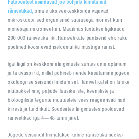
Fütobentost esindavad jõe põhjale kinnitunud
ränivetikad,
oma eluks veekeskkonda vajavad
mikroskoopilised organismid suurusega mõnest kuni
mõnesaja mikromeetrini. Maailmas tuntakse ligikaudu
200 000 ränivetikaliiki. Ränivetikate pantserid ehk raku
poolmed koosnevad iseloomuliku mustriga ränist.
Igal liigil on keskkonnatingimuste suhtes oma optimum
ja taluvuspiirid, millel põhineb nende kasutamine jõgede
ökoloogilise seisundi hindamisel. Ränivetikatel on lühike
elutsükkel ning paljude füüsikaliste, keemiliste ja
bioloogiliste tegurite muutustele vees reageerivad nad
kiiresti ja tundlikult. Soodsates tingimustes poolduvad
ränivetikad iga 4—48 tunni järel.
Jõgede seisundit hinnatakse kolme ränivetikaindeksi