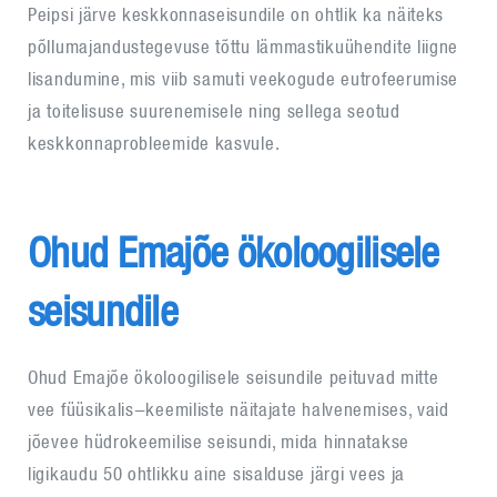
Peipsi järve keskkonnaseisundile on ohtlik ka näiteks
põllumajandustegevuse tõttu lämmastikuühendite liigne
lisandumine, mis viib samuti veekogude eutrofeerumise
ja toitelisuse suurenemisele ning sellega seotud
keskkonnaprobleemide kasvule.
Ohud Emajõe ökoloogilisele
seisundile
Ohud Emajõe ökoloogilisele seisundile peituvad mitte
vee füüsikalis-keemiliste näitajate halvenemises, vaid
jõevee hüdrokeemilise seisundi, mida hinnatakse
ligikaudu 50 ohtlikku aine sisalduse järgi vees ja