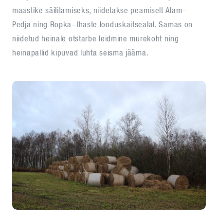
maastike säilitamiseks, niidetakse peamiselt Alam-
Pedja ning Ropka-lhaste looduskaitsealal. Samas on
niidetud heinale otstarbe leidmine murekoht ning
heinapallid kipuvad luhta seisma jääma.