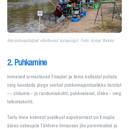
Harrastuspüüdjad võistlevad kalapüügil. Foto: Aimar Rakko
2. Puhkamine
Inimesed armastavad Emajõel ja tema kallastel puhata
ning kasutada jõega seotud puhkemajanduslikku taristut
— sildumis- ja randumiskohti, puhkealasid, lõkke- ning
telkimiskohti.
Tartu linna kolmest avalikust supelrannast on Emajõe
ääres vabaujula Tähtvere linnaosas jõe paremkaldal ja