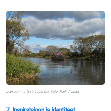
Lodi Jõmmu teeb õppereisi.
Foto: Kaili Viilmaa
7. Inspiratsioon ja identiteet