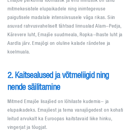
Emajõe piirkonna loomastik ja eriti linnustik on tänu
mitmekesistele elupaikadele ning inimtegevuse
paigutisele madalale intensiivsusele väga rikas. Siin
asuvad rahvusvaheliselt tähtsad linnualad Alam-Pedja,
Kärevere luht, Emajõe suudmeala, Ropka-lhaste luht ja
Aardla järv. Emajõgi on oluline kalade rändetee ja
koelmuala.
2. Kaitsealused ja võtmeliigid ning
nende säilitamine
Mitmed Emajõe lisajõed on lõhilaste kudemis- ja
elupaikadeks. Emajõest ja tema vanajõgedest on kohati
leitud arvukalt ka Euroopas kaitstavaid liike hinku,
vingerjat ja tõugjat.