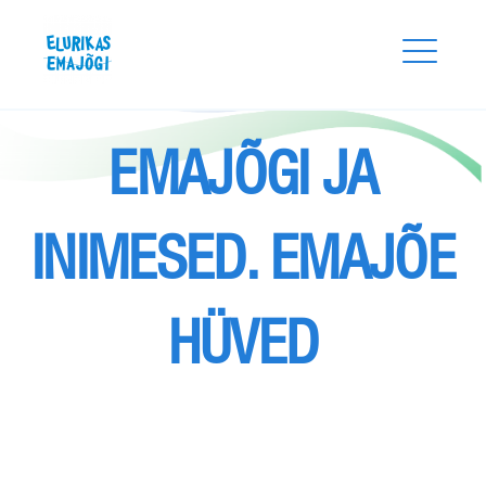
Skip
Elurikas Emajõgi
to
content
EMAJÕGI JA
INIMESED. EMAJÕE
HÜVED
Search
for:
SEARCH