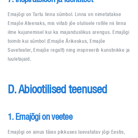
Emajõgi on Tartu linna sümbol. Linna on nimetatakse
Emajõe Ateenaks, mis viitab jõe olulisele rollile nii linna
ilme kujunemisel kui ka majanduslikus arengus. Emajõgi
toimib kui sümbol (Emajõe Ärikeskus, Emajõe
Suveteater, Emajõe regatt) ning inspireerib kunstnikke ja
luuletajaid.
D. Abiootilised teenused
1. Emajõgi on veetee
Emajõgi on ainus täies pikkuses laevatatav jõgi Eestis,