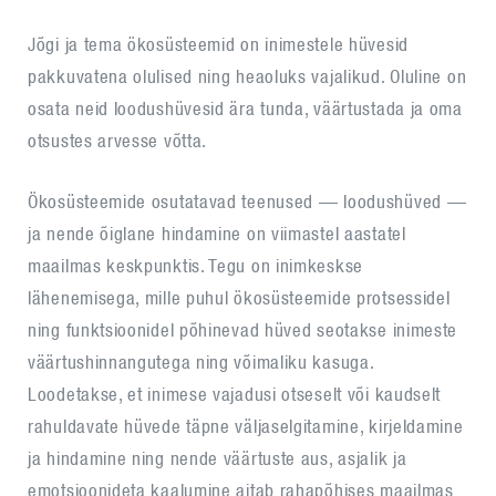
Jõgi ja tema ökosüsteemid on inimestele hüvesid
pakkuvatena olulised ning heaoluks vajalikud. Oluline on
osata neid loodushüvesid ära tunda, väärtustada ja oma
otsustes arvesse võtta.
Ökosüsteemide osutatavad teenused — loodushüved —
ja nende õiglane hindamine on viimastel aastatel
maailmas keskpunktis. Tegu on inimkeskse
lähenemisega, mille puhul ökosüsteemide protsessidel
ning funktsioonidel põhinevad hüved seotakse inimeste
väärtushinnangutega ning võimaliku kasuga.
Loodetakse, et inimese vajadusi otseselt või kaudselt
rahuldavate hüvede täpne väljaselgitamine, kirjeldamine
ja hindamine ning nende väärtuste aus, asjalik ja
emotsioonideta kaalumine aitab rahapõhises maailmas