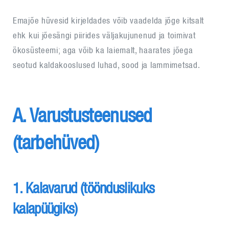
Emajõe hüvesid kirjeldades võib vaadelda jõge kitsalt
ehk kui jõesängi piirides väljakujunenud ja toimivat
ökosüsteemi; aga võib ka laiemalt, haarates jõega
seotud kaldakooslused luhad, sood ja lammimetsad.
A. Varustusteenused
(tarbehüved)
1. Kalavarud (töönduslikuks
kalapüügiks)