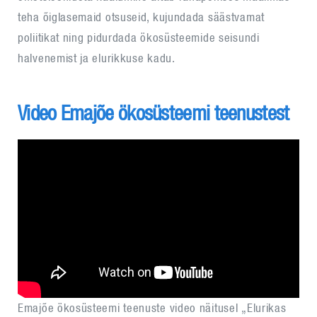
teha õiglasemaid otsuseid, kujundada säästvamat
poliitikat ning pidurdada ökosüsteemide seisundi
halvenemist ja elurikkuse kadu.
Video Emajõe ökosüsteemi teenustest
Emajõe ökosüsteemi teenuste video näitusel „Elurikas