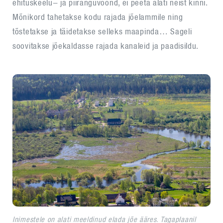
ehituskeelu- ja piiranguvöönd, ei peeta alati neist kinni.
Mõnikord tahetakse kodu rajada jõelammile ning
tõstetakse ja täidetakse selleks maapinda… Sageli
soovitakse jõekaldasse rajada kanaleid ja paadisildu.
Inimestele on alati meeldinud elada jõe ääres. Tagaplaanil