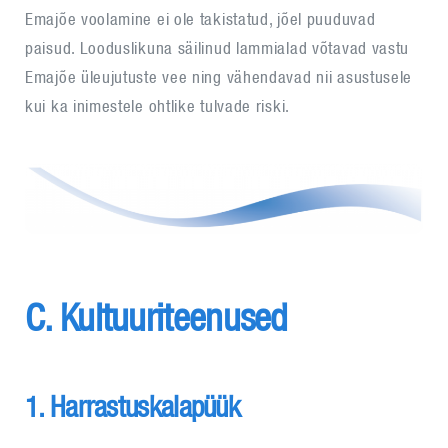
Emajõe voolamine ei ole takistatud, jõel puuduvad
paisud. Looduslikuna säilinud lammialad võtavad vastu
Emajõe üleujutuste vee ning vähendavad nii asustusele
kui ka inimestele ohtlike tulvade riski.
C. Kultuuriteenused
1. Harrastuskalapüük