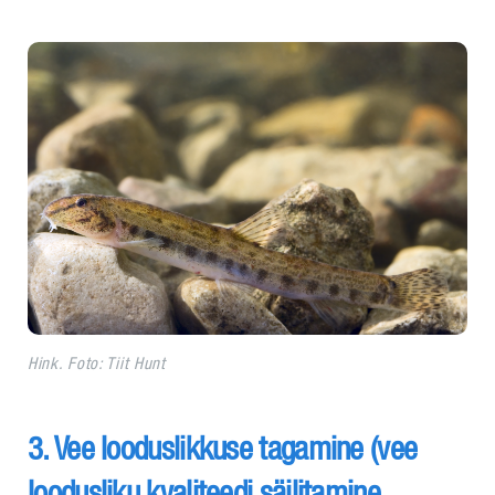
Hink. Foto:
Tiit Hunt
3. Vee looduslikkuse tagamine (vee
loodusliku kvaliteedi säilitamine,