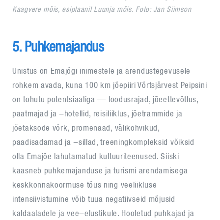
Kaagvere mõis, esiplaanil Luunja mõis. Foto: Jan Siimson
5. Puhkemajandus
Unistus on Emajõgi inimestele ja arendustegevusele
rohkem avada, kuna 100 km jõepiiri Võrtsjärvest Peipsini
on tohutu potentsiaaliga — loodusrajad, jõeettevõtlus,
paatmajad ja -hotellid, reisiliiklus, jõetrammide ja
jõetaksode võrk, promenaad, välikohvikud,
paadisadamad ja -sillad, treeningkompleksid võiksid
olla Emajõe lahutamatud kultuuriteenused. Siiski
kaasneb puhkemajanduse ja turismi arendamisega
keskkonnakoormuse tõus ning veeliikluse
intensiivistumine võib tuua negatiivseid mõjusid
kaldaaladele ja vee-elustikule. Hooletud puhkajad ja