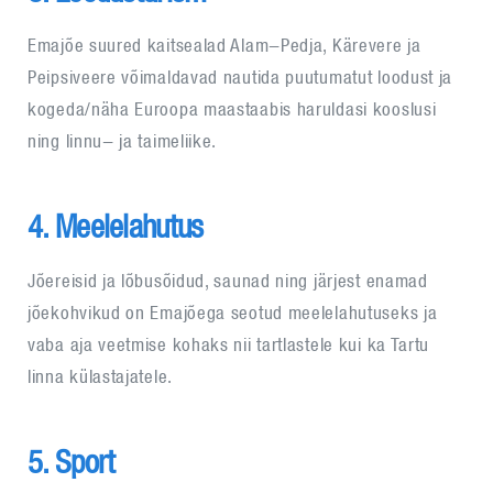
Emajõe suured kaitsealad Alam-Pedja, Kärevere ja
Peipsiveere võimaldavad nautida puutumatut loodust ja
kogeda/näha Euroopa maastaabis haruldasi kooslusi
ning linnu- ja taimeliike.
4. Meelelahutus
Jõereisid ja lõbusõidud, saunad ning järjest enamad
jõekohvikud on Emajõega seotud meelelahutuseks ja
vaba aja veetmise kohaks nii tartlastele kui ka Tartu
linna külastajatele.
5. Sport