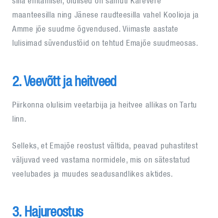
silla ehitamisel, olulised on samuti Kärevere
maanteesilla ning Jänese raudteesilla vahel Koolioja ja
Amme jõe suudme õgvendused. Viimaste aastate
lulisimad süvendustöid on tehtud Emajõe suudmeosas.
2. Veevõtt ja heitveed
Piirkonna olulisim veetarbija ja heitvee allikas on Tartu
linn.
Selleks, et Emajõe reostust vältida, peavad puhastitest
väljuvad veed vastama normidele, mis on sätestatud
veelubades ja muudes seadusandlikes aktides.
3. Hajureostus