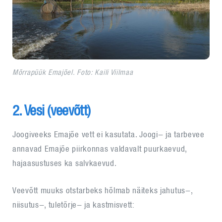
Mõrrapüük Emajõel. Foto: Kaili Viilmaa
2. Vesi (veevõtt)
Joogiveeks Emajõe vett ei kasutata. Joogi- ja tarbevee
annavad Emajõe piirkonnas valdavalt puurkaevud,
hajaasustuses ka salvkaevud.
Veevõtt muuks otstarbeks hõlmab näiteks jahutus-,
niisutus-, tuletõrje- ja kastmisvett: