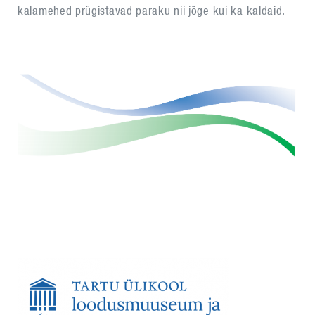
kalamehed prügistavad paraku nii jõge kui ka kaldaid.