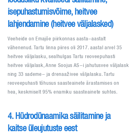
isepuhastumisvõime, heitvee
lahjendamine (heitvee väljalasked)
Veeheide on Emajõe piirkonnas aasta-aastalt
vähenenud. Tartu linna piires oli 2017. aastal arvel 35
heitvee väljalasku, sealhulgas Tartu reoveepuhasti
heitvee väljalask, Anne Soojus AS-i jahutusvee väljalask
ning 33 sademe- ja drenaaživee väljalasku. Tartu
reoveepuhasti tõhusus saasteainete ärastamises on
hea, keskmiselt 95% enamiku saasteainete suhtes.
4. Hüdrodünaamika säilitamine ja
kaitse üleujutuste eest