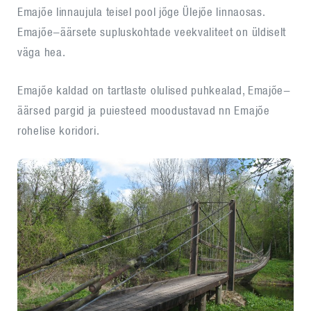
Emajõe linnaujula teisel pool jõge Ülejõe linnaosas.
Emajõe-äärsete supluskohtade veekvaliteet on üldiselt
väga hea.
Emajõe kaldad on tartlaste olulised puhkealad, Emajõe-
äärsed pargid ja puiesteed moodustavad nn Emajõe
rohelise koridori.