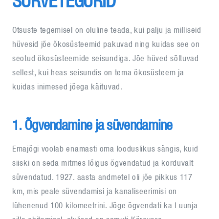
SURVETEGURID
Otsuste tegemisel on oluline teada, kui palju ja milliseid
hüvesid jõe õkosüsteemid pakuvad ning kuidas see on
seotud ökosüsteemide seisundiga. Jõe hüved sõltuvad
sellest, kui heas seisundis on tema ökosüsteem ja
kuidas inimesed jõega käituvad.
1. Õgvendamine ja süvendamine
Emajõgi voolab enamasti oma looduslikus sängis, kuid
siiski on seda mitmes lõigus õgvendatud ja korduvalt
süvendatud. 1927. aasta andmetel oli jõe pikkus 117
km, mis peale süvendamisi ja kanaliseerimisi on
lühenenud 100 kilomeetrini. Jõge õgvendati ka Luunja