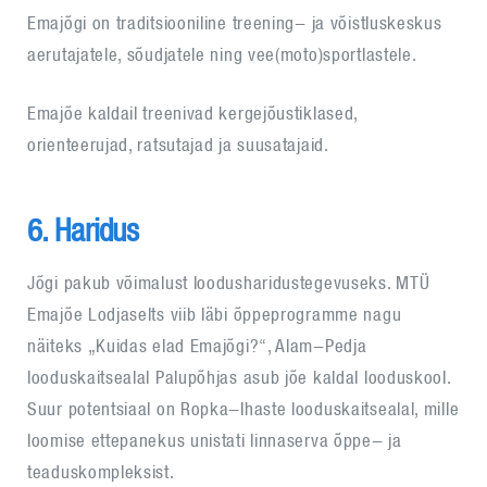
Emajõgi on traditsiooniline treening- ja võistluskeskus
aerutajatele, sõudjatele ning vee(moto)sportlastele.
Emajõe kaldail treenivad kergejõustiklased,
orienteerujad, ratsutajad ja suusatajaid.
6. Haridus
Jõgi pakub võimalust loodusharidustegevuseks. MTÜ
Emajõe Lodjaselts viib läbi õppeprogramme nagu
näiteks „Kuidas elad Emajõgi?“, Alam-Pedja
looduskaitsealal Palupõhjas asub jõe kaldal looduskool.
Suur potentsiaal on Ropka-Ihaste looduskaitsealal, mille
loomise ettepanekus unistati linnaserva õppe- ja
teaduskompleksist.