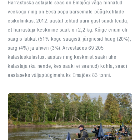
Harrastuskalastajate seas on Emajõgi väga hinnatud
veekogu ning on Eesti populaarsemate püügikohtade
esikolmikus. 2012. aastal tehtud uuringust saadi teada,
et harrastaja keskmine saak oli 2,2 kg. Kõige enam oli
saagis latikat (51% kogu saagist), järgnesid haug (20%),
särg (4%) ja ahven (3%). Arvestades 69 205
kalastuskülastust aastas ning keskmist saaki ühe
kalastaja (ka nende, kes saaki ei saanud) kohta, saadi
aastaseks väljapüügimahuks Emajões 83 tonni.