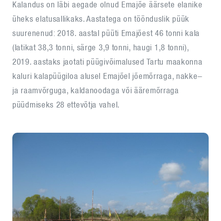
Kalandus on läbi aegade olnud Emajõe äärsete elanike
üheks elatusallikaks. Aastatega on töönduslik püük
suurenenud: 2018. aastal püüti Emajõest 46 tonni kala
(latikat 38,3 tonni, särge 3,9 tonni, haugi 1,8 tonni),
2019. aastaks jaotati püügivõimalused Tartu maakonna
kaluri kalapüügiloa alusel Emajõel jõemõrraga, nakke-
ja raamvõrguga, kaldanoodaga või ääremõrraga
püüdmiseks 28 ettevõtja vahel.