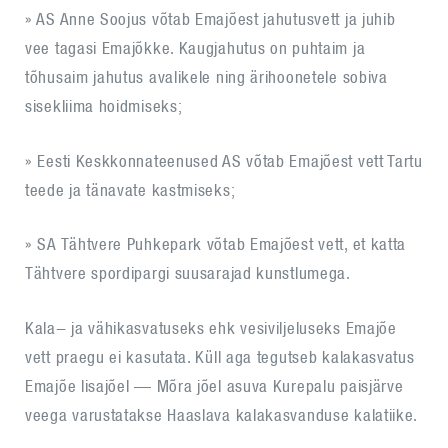
» AS Anne Soojus võtab Emajõest jahutusvett ja juhib
vee tagasi Emajõkke. Kaugjahutus on puhtaim ja
tõhusaim jahutus avalikele ning ärihoonetele sobiva
sisekliima hoidmiseks;
» Eesti Keskkonnateenused AS võtab Emajõest vett Tartu
teede ja tänavate kastmiseks;
» SA Tähtvere Puhkepark võtab Emajõest vett, et katta
Tähtvere spordipargi suusarajad kunstlumega.
Kala- ja vähikasvatuseks ehk vesiviljeluseks Emajõe
vett praegu ei kasutata. Küll aga tegutseb kalakasvatus
Emajõe lisajõel — Mõra jõel asuva Kurepalu paisjärve
veega varustatakse Haaslava kalakasvanduse kalatiike.