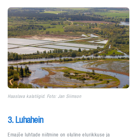
Haaslava kalatiigid. Foto: Jan Siimson
3. Luhahein
Emajõe luhtade niitmine on oluline elurikkuse ja